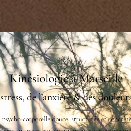
Accueil
La kinés
Kinésiologie à Marseille
stress, de l’anxiété & des douleu
psycho-corporelle douce, structurée et concrète
agit au stress, aux émotions et aux tensions ins