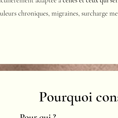
iculièrement adaptée à
celles et ceux qui se
uleurs chroniques, migraines, surcharge men
Pourquoi cons
Pour qui ?