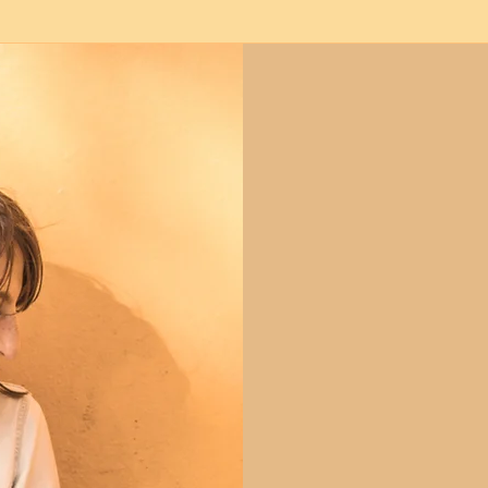
Vous accom
à retrouver 
Je suis kinésiologu
des hommes confront
qu’aux douleurs ch
limites.