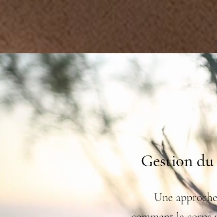
Laura Birade Zimer
Kinésiologue certifiée
Gestion du 
Une approche 
comment le corps ré