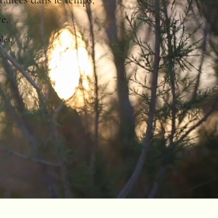
.​
les.