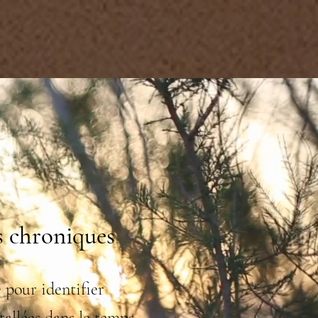
iologie
Les consultations
À propos
Contact
rs chroniques
 pour identifier
tallées dans le temps,