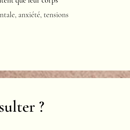
ntent que leur corps
tale, anxiété, tensions
ulter ?