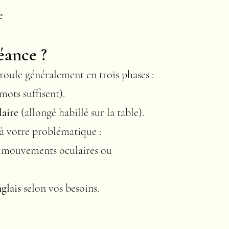
e
éance ?
roule généralement en trois phases :
mots suffisent).
laire
(allongé habillé sur la table).
 à votre problématique :
, mouvements oculaires ou
nglais
selon vos besoins.