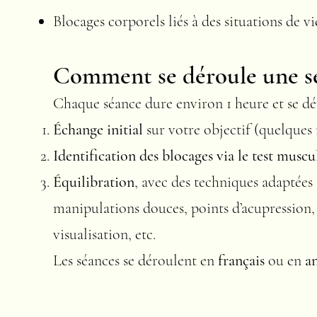
Blocages corporels liés à des situations de vi
Comment se déroule une s
Chaque séance dure environ 1 heure et se dé
Échange initial
sur votre objectif (quelques 
Identification des blocages via le test muscu
Équilibration
, avec des techniques adaptées
manipulations douces, points d’acupression
visualisation, etc.
Les séances se déroulent en
français
ou en
a